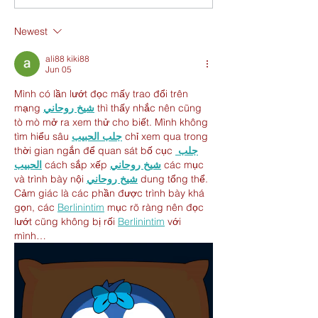
Newest
ali88 kiki88
Jun 05
Mình có lần lướt đọc mấy trao đổi trên 
mạng 
شيخ روحاني
 thì thấy nhắc nên cũng 
tò mò mở ra xem thử cho biết. Mình không 
tìm hiểu sâu 
جلب الحبيب
 chỉ xem qua trong 
thời gian ngắn để quan sát bố cục 
جلب 
الحبيب
 cách sắp xếp 
شيخ روحاني
 các mục 
và trình bày nội 
شيخ روحاني
 dung tổng thể. 
Cảm giác là các phần được trình bày khá 
gọn, các 
Berlinintim
 mục rõ ràng nên đọc 
lướt cũng không bị rối 
Berlinintim
 với 
mình…